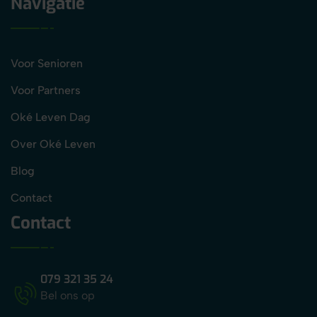
Navigatie
fa-
fa-
facebook-
linkedin-
f
in
Voor Senioren
Voor Partners
Oké Leven Dag
Over Oké Leven
Blog
Contact
Contact
079 321 35 24
Bel ons op